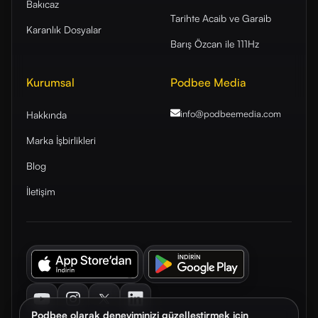
Bakıcaz
Tarihte Acaib ve Garaib
Karanlık Dosyalar
Barış Özcan ile 111Hz
Kurumsal
Podbee Media
info@podbeemedia
.com
Hakkında
Marka İşbirlikleri
Blog
İletişim
Youtube
Instagram
Twitter
LinkedIn
Podbee olarak deneyiminizi güzelleştirmek için