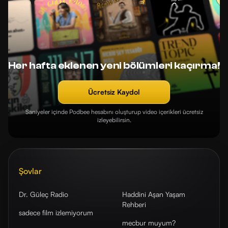
Her hafta eklenen yeni bölümleri kaçırma!
Ücretsiz Kaydol
Saniyeler içinde Podbee hesabını oluşturup video içerikleri ücretsiz
izleyebilirsin.
Şovlar
Dr. Güleç Radio
Haddini Aşan Yaşam
Rehberi
sadece film izlemiyorum
mecbur muyum?