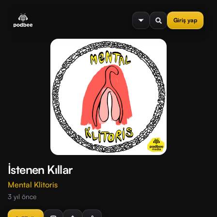
se menu
Giriş yap
İstenen Kıllar
Mental Klitoris
3 yıl önce