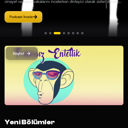
cinayet ve kayıp vakalarını incelerken dinleyici olarak sizleri davanın
içine bir üçüncü şahıs olarak yerleştiriyor. Meraklısını fazlasıyla
doyuracak, daha önce deneyimlememiş olanlar için de bağımlılık
Podcastı İncele
yaratacak.
Keşfet
Yeni Bölümler