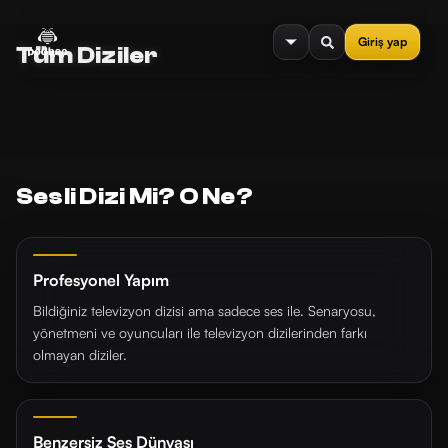
se menu
Giriş yap
Tüm Diziler
Sesli Dizi Mi? O Ne?
Profesyonel Yapım
Bildiğiniz televizyon dizisi ama sadece ses ile. Senaryosu,
yönetmeni ve oyuncuları ile televizyon dizilerinden farkı
olmayan diziler.
Benzersiz Ses Dünyası