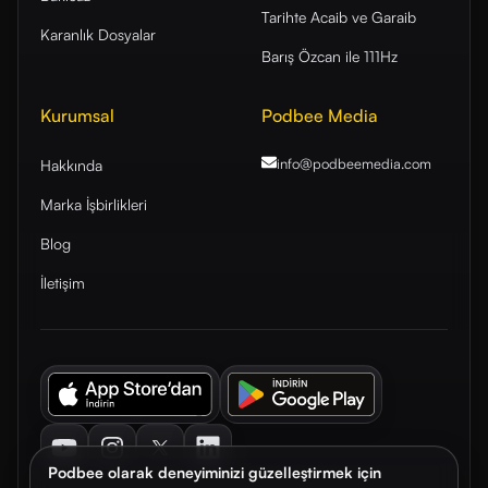
Tarihte Acaib ve Garaib
Karanlık Dosyalar
Barış Özcan ile 111Hz
Kurumsal
Podbee Media
info@podbeemedia
.com
Hakkında
Marka İşbirlikleri
Blog
İletişim
Youtube
Instagram
Twitter
LinkedIn
Podbee olarak deneyiminizi güzelleştirmek için