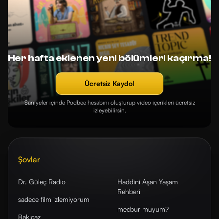
Her hafta eklenen yeni bölümleri kaçırma!
Ücretsiz Kaydol
Saniyeler içinde Podbee hesabını oluşturup video içerikleri ücretsiz
izleyebilirsin.
Şovlar
Dr. Güleç Radio
Haddini Aşan Yaşam
Rehberi
sadece film izlemiyorum
mecbur muyum?
Bakıcaz