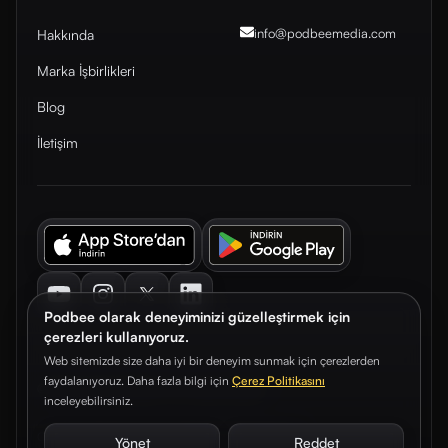
info@podbeemedia
.com
Hakkında
Marka İşbirlikleri
Blog
İletişim
Youtube
Instagram
Twitter
LinkedIn
Podbee olarak deneyiminizi güzelleştirmek için
çerezleri kullanıyoruz.
Web sitemizde size daha iyi bir deneyim sunmak için çerezlerden
faydalanıyoruz. Daha fazla bilgi için
Çerez Politikasını
© 2026. Podbee Media. Tüm hakları saklıdır.
inceleyebilirsiniz.
Çerez Tercihleri
Aydınlatma Metni
Gizlilik Sözleşmesi
Yönet
Reddet