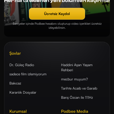
Her hafta eklenen yeni bölümleri kaçırma!
Ücretsiz Kaydol
Saniyeler içinde Podbee hesabını oluşturup video içerikleri ücretsiz
izleyebilirsin.
Şovlar
Dr. Güleç Radio
Haddini Aşan Yaşam
Rehberi
sadece film izlemiyorum
mecbur muyum?
Bakıcaz
Tarihte Acaib ve Garaib
Karanlık Dosyalar
Barış Özcan ile 111Hz
Kurumsal
Podbee Media