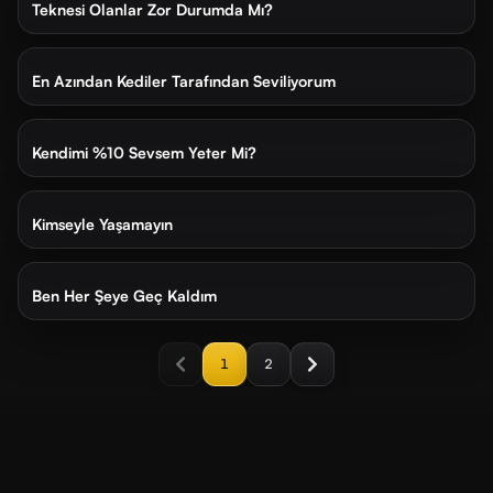
SIRALAMA
Teknesi Olanlar Zor Durumda Mı?
En
En
1 ay önce
25 dk
yeni
eski
En Azından Kediler Tarafından Seviliyorum
2 ay önce
24 dk
Kendimi %10 Sevsem Yeter Mi?
2 ay önce
21 dk
Kimseyle Yaşamayın
2 ay önce
19 dk
Ben Her Şeye Geç Kaldım
1
2