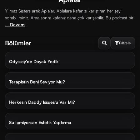
Yılmaz Sisters artık Aplalar. Aplalara kafanızı karıştıran her şeyi
sorabilirsiniz. Ama sonra kafanız daha çok karışabilir. Bu podcast bir
... Devamı
Bölümler
Filtrele
3 gün önce
25 dk
Odyssey'de Dayak Yedik
1 hafta önce
32 dk
Sırala
ve
Terapistin Beni Seviyor Mu?
Filtrele
2 hafta önce
33 dk
Herkesin Daddy Issues'u Var Mı?
FILTRELE
3 hafta önce
38 dk
İzlenmemiş
İzlenmiş
Su İçmiyorsan Estetik Yaptırma
1 ay önce
30 dk