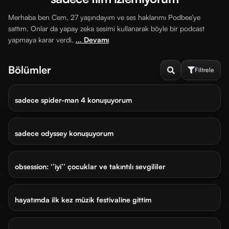
Merhaba ben Cem, 27 yaşındayım ve ses haklarımı Podbee’ye
sattım. Onlar da yapay zeka sesimi kullanarak böyle bir podcast
yapmaya karar verdi.
... Devamı
Bölümler
Filtrele
5 gün önce
55 dk
sadece spider-man 4 konuşuyorum
2 hafta önce
70 dk
Sırala
ve
sadece odyssey konuşuyorum
Filtrele
1 ay önce
28 dk
obsession: ‘’iyi’’ çocuklar ve takıntılı sevgililer
FILTRELE
2 ay önce
45 dk
İzlenmemiş
İzlenmiş
hayatımda ilk kez müzik festivaline gittim
2 ay önce
86 dk