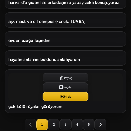
SIRALAMA
harvard’a giden lise arkadaşımla yapay zeka konuşuyoruz
En
En
2 ay önce
83 dk
yeni
eski
aşk meşk ve off campus (konuk: TUVBA)
3 ay önce
16 dk
evden uzağa taşındım
3 ay önce
21 dk
hayatın anlamını buldum, anlatıyorum
3 ay
önce
Paylaş
Kaydet
34 dk
çok kötü rüyalar görüyorum
1
2
3
4
5