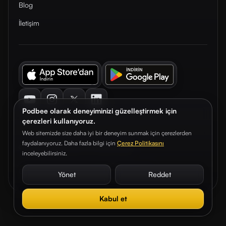
Blog
İletişim
Youtube
Instagram
Twitter
LinkedIn
Podbee olarak deneyiminizi güzelleştirmek için
çerezleri kullanıyoruz.
Web sitemizde size daha iyi bir deneyim sunmak için çerezlerden
faydalanıyoruz. Daha fazla bilgi için
Çerez Politikasını
© 2026. Podbee Media. Tüm hakları saklıdır.
inceleyebilirsiniz.
Çerez Tercihleri
Aydınlatma Metni
Gizlilik Sözleşmesi
Yönet
Reddet
Kabul et