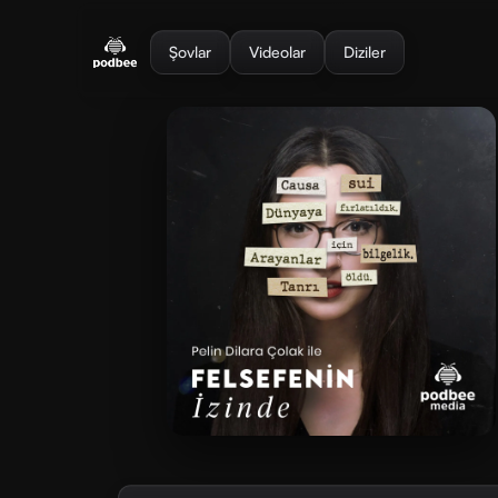
se menu
Şovlar
Videolar
Diziler