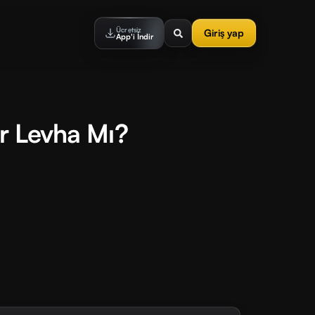
Ücretsiz
Giriş yap
App'i İndir
ir Levha Mı?