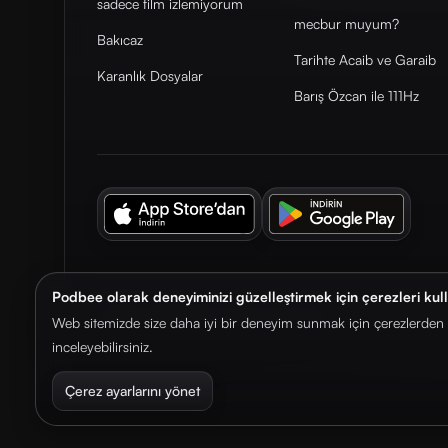
sadece film izlemiyorum
mecbur muyum?
Bakıcaz
Tarihte Acaib ve Garaib
Karanlık Dosyalar
Barış Özcan ile 111Hz
Podbee olarak deneyiminizi güzelleştirmek için çerezleri kul
© 2026. Podbee Media. Tüm hakları saklıdır.
Web sitemizde size daha iyi bir deneyim sunmak için çerezlerden f
inceleyebilirsiniz.
Çerez ayarlarını yönet