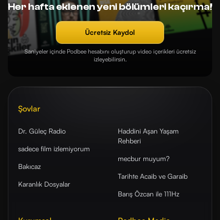
Her hafta eklenen yeni bölümleri kaçırma!
Ücretsiz Kaydol
Saniyeler içinde Podbee hesabını oluşturup video içerikleri ücretsiz
izleyebilirsin.
Şovlar
Dr. Güleç Radio
Haddini Aşan Yaşam
Rehberi
sadece film izlemiyorum
mecbur muyum?
Bakıcaz
Tarihte Acaib ve Garaib
Karanlık Dosyalar
Barış Özcan ile 111Hz