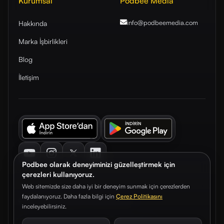
Kurumsal
Podbee Media
info@podbeemedia
.com
Hakkında
Marka İşbirlikleri
Blog
İletişim
Youtube
Instagram
Twitter
LinkedIn
Podbee olarak deneyiminizi güzelleştirmek için
çerezleri kullanıyoruz.
Web sitemizde size daha iyi bir deneyim sunmak için çerezlerden
faydalanıyoruz. Daha fazla bilgi için
Çerez Politikasını
© 2026. Podbee Media. Tüm hakları saklıdır.
inceleyebilirsiniz.