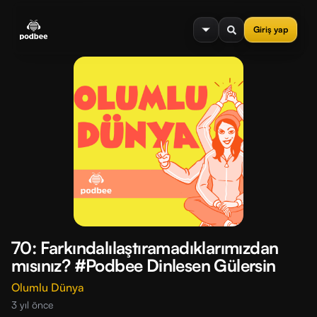
se menu
Giriş yap
70: Farkındalılaştıramadıklarımızdan
mısınız? #Podbee Dinlesen Gülersin
Olumlu Dünya
3 yıl önce