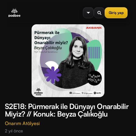
se menu
Giriş yap
S2E18: Pürmerak ile Dünyayı Onarabilir
Miyiz? // Konuk: Beyza Çalıkoğlu
Onarım Atölyesi
2 yıl önce