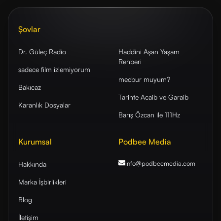
Şovlar
Dr. Güleç Radio
Haddini Aşan Yaşam
Rehberi
sadece film izlemiyorum
mecbur muyum?
Bakıcaz
Tarihte Acaib ve Garaib
Karanlık Dosyalar
Barış Özcan ile 111Hz
Kurumsal
Podbee Media
info@podbeemedia
.com
Hakkında
Marka İşbirlikleri
Blog
İletişim