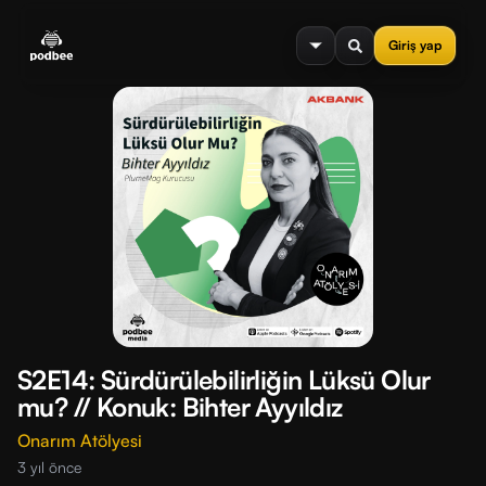
se menu
Giriş yap
S2E14: Sürdürülebilirliğin Lüksü Olur
mu? // Konuk: Bihter Ayyıldız
Onarım Atölyesi
3 yıl önce