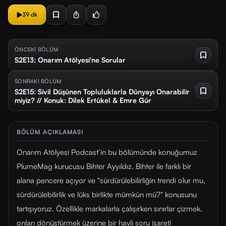
39 dk
ÖNCEKİ BÖLÜM
S2E13: Onarım Atölyesi'ne Sorular
SONRAKİ BÖLÜM
S2E15: Sivil Düşünen Topluluklarla Dünyayı Onarabilir
miyiz? // Konuk: Dilek Ertükel & Emre Gür
BÖLÜM AÇIKLAMASI
Onarım Atölyesi Podcast’in bu bölümünde konuğumuz
PlumeMag kurucusu Bihter Ayyıldız. Bihter ile farklı bir
alana pencere açıyor ve "sürdürülebilirliğin trendi olur mu,
sürdürülebilirlik ve lüks birlikte mümkün mü?" konusunu
tartışıyoruz. Özellikle markalarla çalışırken sınırlar çizmek,
onları dönüştürmek üzerine bir hayli soru işareti