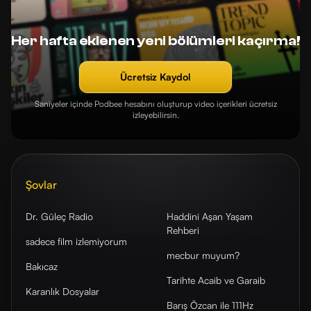
Her hafta eklenen yeni bölümleri kaçırma!
Ücretsiz Kaydol
Saniyeler içinde Podbee hesabını oluşturup video içerikleri ücretsiz
izleyebilirsin.
Şovlar
Dr. Güleç Radio
Haddini Aşan Yaşam
Rehberi
sadece film izlemiyorum
mecbur muyum?
Bakıcaz
Tarihte Acaib ve Garaib
Karanlık Dosyalar
Barış Özcan ile 111Hz