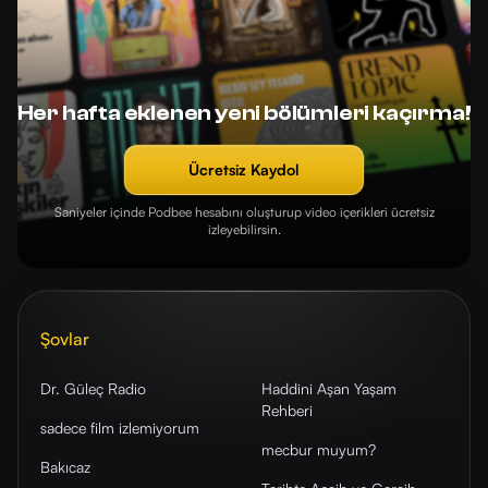
Her hafta eklenen yeni bölümleri kaçırma!
Ücretsiz Kaydol
Saniyeler içinde Podbee hesabını oluşturup video içerikleri ücretsiz
izleyebilirsin.
Şovlar
Dr. Güleç Radio
Haddini Aşan Yaşam
Rehberi
sadece film izlemiyorum
mecbur muyum?
Bakıcaz