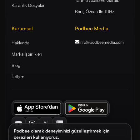
Tarihte Acaib ve Garaib
Karanlık Dosyalar
Barış Özcan ile 111Hz
Kurumsal
Podbee Media
info@podbeemedia
.com
Hakkında
Marka İşbirlikleri
Blog
İletişim
Youtube
Instagram
Twitter
LinkedIn
Podbee olarak deneyiminizi güzelleştirmek için
çerezleri kullanıyoruz.