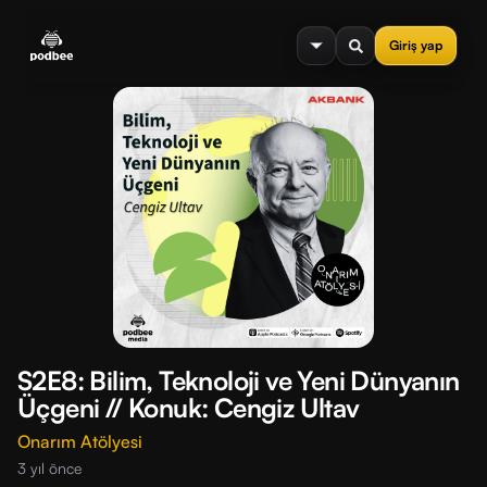
se menu
Giriş yap
S2E8: Bilim, Teknoloji ve Yeni Dünyanın
Üçgeni // Konuk: Cengiz Ultav
Onarım Atölyesi
3 yıl önce