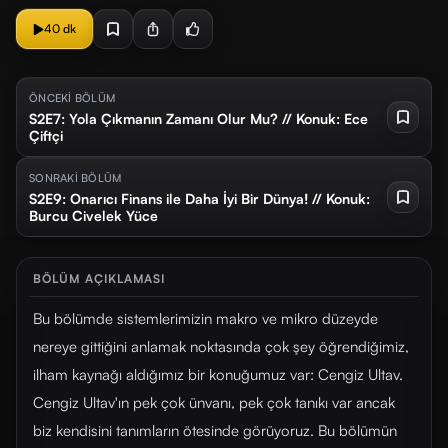
40 dk
ÖNCEKİ BÖLÜM
S2E7: Yola Çıkmanın Zamanı Olur Mu? // Konuk: Ece
Çiftçi
SONRAKİ BÖLÜM
S2E9: Onarıcı Finans ile Daha İyi Bir Dünya! // Konuk:
Burcu Civelek Yüce
BÖLÜM AÇIKLAMASI
Bu bölümde sistemlerimizin makro ve mikro düzeyde
nereye gittiğini anlamak noktasında çok şey öğrendiğimiz,
ilham kaynağı aldığımız bir konuğumuz var: Cengiz Ultav.
Cengiz Ultav'ın pek çok ünvanı, pek çok tanıkı var ancak
biz kendisini tanımların ötesinde görüyoruz. Bu bölümün