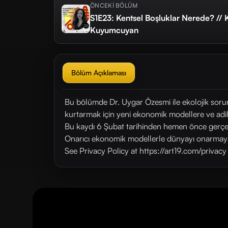
ÖNCEKİ BÖLÜM
S1E23: Kentsel Boşluklar Nerede? // 
Kuyumcuyan
Bölüm Açıklaması
Bu bölümde Dr. Uygar Özesmi ile ekolojik soru
kurtarmak için yeni ekonomik modellere ve adil 
Bu kaydı 6 Şubat tarihinden hemen önce gerçekl
Onarıcı ekonomik modellerle dünyayı onarmaya 
See Privacy Policy at https://art19.com/privac