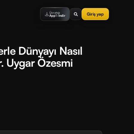
Ücretsiz
Giriş yap
App'i İndir
rle Dünyayı Nasıl
Dr. Uygar Özesmi