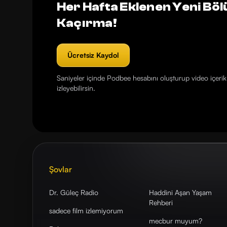
Her Hafta Eklenen Yeni Böl
Kaçırma!
Ücretsiz Kaydol
Saniyeler içinde Podbee hesabını oluşturup video içerikl
izleyebilirsin.
Şovlar
Dr. Güleç Radio
Haddini Aşan Yaşam
Rehberi
sadece film izlemiyorum
mecbur muyum?