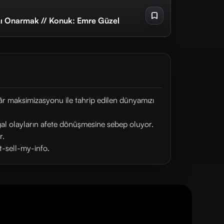
amı Onarmak // Konuk: Emre Güzel
âr maksimizasyonu ile tahrip edilen dünyamızı
ğal olayların afete dönüşmesine sebep oluyor.
r.
t-sell-my-info.