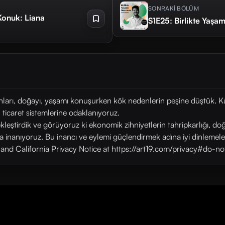
SONRAKİ BÖLÜM
Konuk: Liana
S1E25: Birlikte Yaş
nları, doğayı, yaşamı konuşurken kök nedenlerin peşine düştük. K
ticaret sistemlerine odaklanıyoruz.
eştirdik ve görüyoruz ki ekonomik zihniyetlerin tahripkarlığı, do
inanıyoruz. Bu inancı ve eylemi güçlendirmek adına iyi dinlemele
y and California Privacy Notice at https://art19.com/privacy#do-no