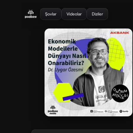
se menu
Şovlar
Videolar
Diziler