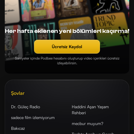
Her hafta eklenen yeni bölümleri kaçırma!
Ücretsiz Kaydol
Saniyeler içinde Podbee hesabını oluşturup video içerikleri ücretsiz
izleyebilirsin.
Şovlar
Dr. Güleç Radio
Haddini Aşan Yaşam
Rehberi
sadece film izlemiyorum
mecbur muyum?
Bakıcaz