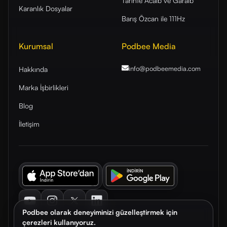
Tarihte Acaib ve Garaib
Karanlık Dosyalar
Barış Özcan ile 111Hz
Kurumsal
Podbee Media
info@podbeemedia
.com
Hakkında
Marka İşbirlikleri
Blog
İletişim
Youtube
Instagram
Twitter
LinkedIn
Podbee olarak deneyiminizi güzelleştirmek için
çerezleri kullanıyoruz.