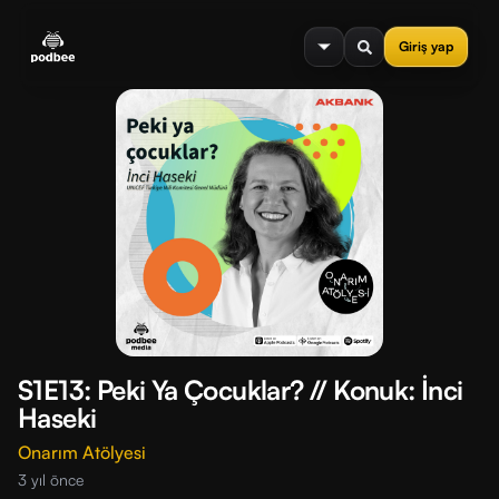
se menu
Giriş yap
S1E13: Peki Ya Çocuklar? // Konuk: İnci
Haseki
Onarım Atölyesi
3 yıl önce