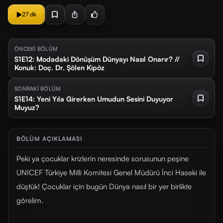
27 dk
ÖNCEKİ BÖLÜM
S1E12: Modadaki Dönüşüm Dünyayı Nasıl Onarır? //
Konuk: Doç. Dr. Şölen Kipöz
SONRAKİ BÖLÜM
S1E14: Yeni Yıla Girerken Umudun Sesini Duyuyor
Muyuz?
BÖLÜM AÇIKLAMASI
Peki ya çocuklar krizlerin neresinde sorusunun peşine
UNICEF Türkiye Milli Komitesi Genel Müdürü İnci Haseki ile
düştük! Çocuklar için bugün Dünya nasıl bir yer birlikte
görelim.