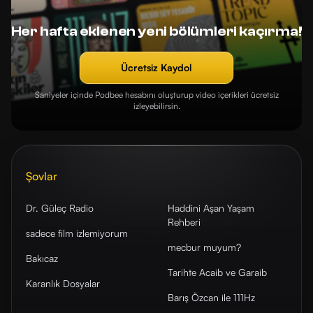
Her hafta eklenen yeni bölümleri kaçırma!
Ücretsiz Kaydol
Saniyeler içinde Podbee hesabını oluşturup video içerikleri ücretsiz
izleyebilirsin.
Şovlar
Dr. Güleç Radio
Haddini Aşan Yaşam
Rehberi
sadece film izlemiyorum
mecbur muyum?
Bakıcaz
Tarihte Acaib ve Garaib
Karanlık Dosyalar
Barış Özcan ile 111Hz