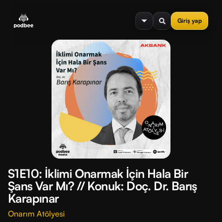
se menu
Giriş yap
S1E10: İklimi Onarmak İçin Hala Bir
Şans Var Mı? // Konuk: Doç. Dr. Barış
Karapınar
Onarım Atölyesi