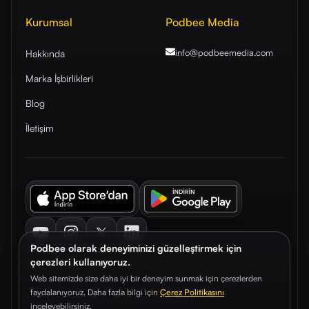
Kurumsal
Podbee Media
info@podbeemedia
.com
Hakkında
Marka İşbirlikleri
Blog
İletişim
Youtube
Instagram
Twitter
LinkedIn
Podbee olarak deneyiminizi güzelleştirmek için
çerezleri kullanıyoruz.
Web sitemizde size daha iyi bir deneyim sunmak için çerezlerden
faydalanıyoruz. Daha fazla bilgi için
Çerez Politikasını
© 2026. Podbee Media. Tüm hakları saklıdır.
inceleyebilirsiniz.