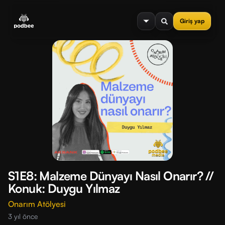
se menu
Giriş yap
S1E8: Malzeme Dünyayı Nasıl Onarır? //
Konuk: Duygu Yılmaz
Onarım Atölyesi
3 yıl önce