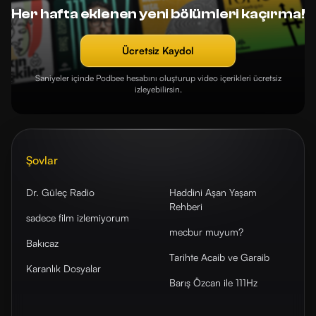
Her hafta eklenen yeni bölümleri kaçırma!
Ücretsiz Kaydol
Saniyeler içinde Podbee hesabını oluşturup video içerikleri ücretsiz
izleyebilirsin.
Şovlar
Dr. Güleç Radio
Haddini Aşan Yaşam
Rehberi
sadece film izlemiyorum
mecbur muyum?
Bakıcaz
Tarihte Acaib ve Garaib
Karanlık Dosyalar
Barış Özcan ile 111Hz