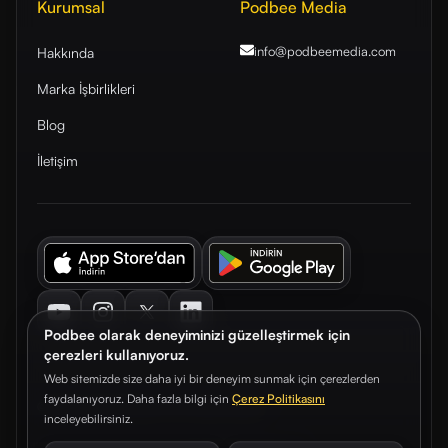
Kurumsal
Podbee Media
info@podbeemedia
.com
Hakkında
Marka İşbirlikleri
Blog
İletişim
Youtube
Instagram
Twitter
LinkedIn
Podbee olarak deneyiminizi güzelleştirmek için
çerezleri kullanıyoruz.
Web sitemizde size daha iyi bir deneyim sunmak için çerezlerden
faydalanıyoruz. Daha fazla bilgi için
Çerez Politikasını
© 2026. Podbee Media. Tüm hakları saklıdır.
inceleyebilirsiniz.