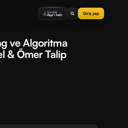
Ücretsiz
Giriş yap
App'i İndir
g ve Algoritma
el & Ömer Talip