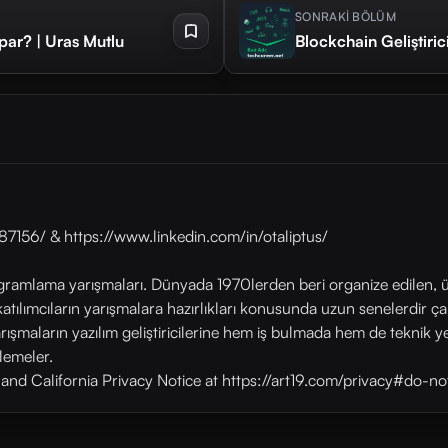
SONRAKİ BÖLÜM
par? | Uras Mutlu
7156/ & https://www.linkedin.com/in/otaliptus/
mlama yarışmaları. Dünyada 1970lerden beri organize edilen, ü
atılımcıların yarışmalara hazırlıkları konusunda uzun senelerdir ç
şmaların yazılım geliştiricilerine hem iş bulmada hem de teknik ye
nlemeler.
y and California Privacy Notice at https://art19.com/privacy#do-no