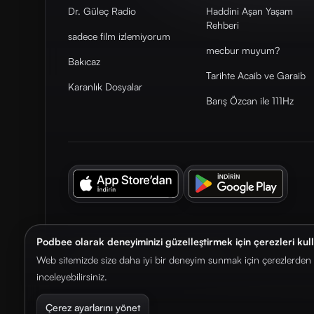
Dr. Güleç Radio
Haddini Aşan Yaşam
Rehberi
sadece film izlemiyorum
mecbur muyum?
Bakıcaz
Tarihte Acaib ve Garaib
Karanlık Dosyalar
Barış Özcan ile 111Hz
Podbee olarak deneyiminizi güzelleştirmek için çerezleri kul
© 2026. Podbee Media. Tüm hakları saklıdır.
Web sitemizde size daha iyi bir deneyim sunmak için çerezlerden f
inceleyebilirsiniz.
Çerez ayarlarını yönet