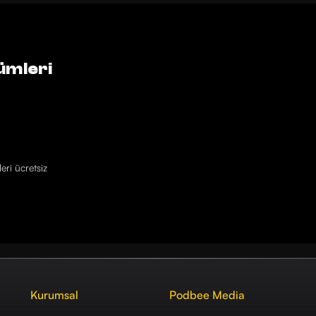
ümleri
eri ücretsiz
Kurumsal
Podbee Media