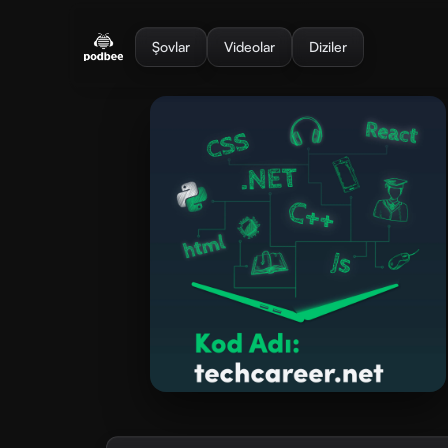
se menu
Şovlar
Videolar
Diziler