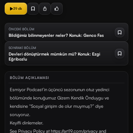
39 dk
ÖNCEKİ BÖLÜM
Bildiğimiz bilinmeyenler neler? Konuk: Genco Fas
SONRAKİ BÖLÜM
Devleri dönüştürmek mümkün mü? Konuk: Ezgi
Eğribozlu
BÖLÜM AÇIKLAMASI
Esmiyor Podcast’in üçüncü sezonunun otuz yedinci
bölümünde konuğumuz Gizem Kendik Önduygu ve
kendisine “Sosyal girişim de olur muymuş?” diye
soruyoruz.
Keyifli dinlemeler.
See Privacy Policy at https://art19.com/privacy and