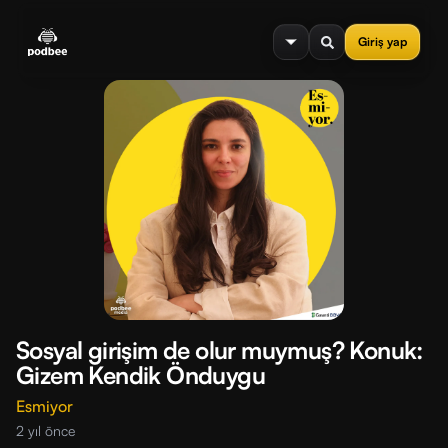
se menu
Giriş yap
Sosyal girişim de olur muymuş? Konuk:
Gizem Kendik Önduygu
Esmiyor
2 yıl önce