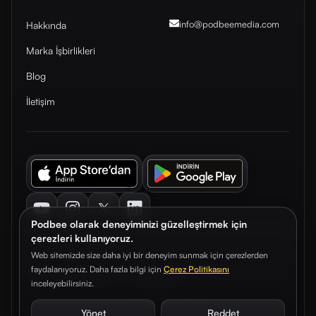
info@podbeemedia
.com
Hakkında
Marka İşbirlikleri
Blog
İletişim
Youtube
Instagram
Twitter
LinkedIn
Podbee olarak deneyiminizi güzelleştirmek için
çerezleri kullanıyoruz.
Web sitemizde size daha iyi bir deneyim sunmak için çerezlerden
faydalanıyoruz. Daha fazla bilgi için
Çerez Politikasını
© 2026. Podbee Media. Tüm hakları saklıdır.
inceleyebilirsiniz.
Çerez Tercihleri
Aydınlatma Metni
Gizlilik Sözleşmesi
Yönet
Reddet