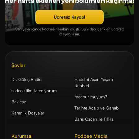
Her hafta eklenen yeni bölümleri kaçırma!
Ücretsiz Kaydol
Saniyeler içinde Podbee hesabını oluşturup video içerikleri ücretsiz
izleyebilirsin.
Şovlar
Dr. Güleç Radio
Haddini Aşan Yaşam
Rehberi
sadece film izlemiyorum
mecbur muyum?
Bakıcaz
Tarihte Acaib ve Garaib
Karanlık Dosyalar
Barış Özcan ile 111Hz
Kurumsal
Podbee Media