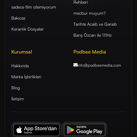
Rehberi
sadece film izlemiyorum
mecbur muyum?
Bakıcaz
Tarihte Acaib ve Garaib
Karanlık Dosyalar
Barış Özcan ile 111Hz
Kurumsal
Podbee Media
info@podbeemedia
.com
Hakkında
Marka İşbirlikleri
Blog
İletişim