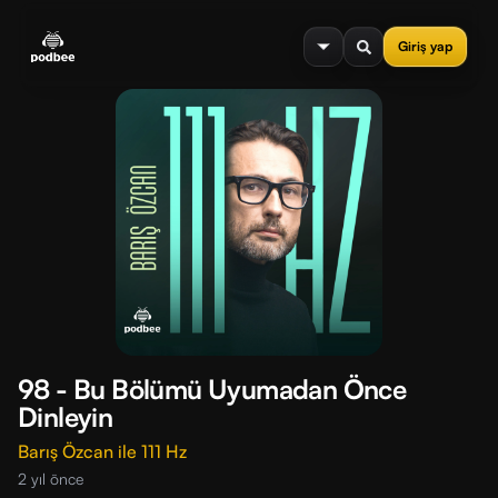
se menu
Giriş yap
98 - Bu Bölümü Uyumadan Önce
Dinleyin
Barış Özcan ile 111 Hz
2 yıl önce