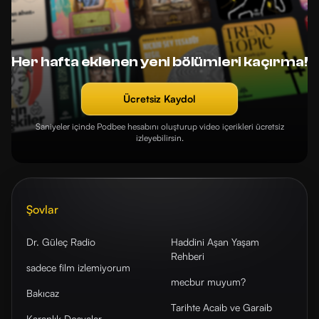
Her hafta eklenen yeni bölümleri kaçırma!
Ücretsiz Kaydol
Saniyeler içinde Podbee hesabını oluşturup video içerikleri ücretsiz
izleyebilirsin.
Şovlar
Dr. Güleç Radio
Haddini Aşan Yaşam
Rehberi
sadece film izlemiyorum
mecbur muyum?
Bakıcaz
Tarihte Acaib ve Garaib
Karanlık Dosyalar