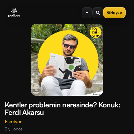
se menu
Giriş yap
Kentler problemin neresinde? Konuk:
Ferdi Akarsu
Esmiyor
2 yıl önce