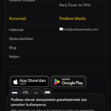
Barış Özcan ile 111Hz
Kurumsal
Podbee Media
info@podbeemedia
.com
Hakkında
Marka İşbirlikleri
Blog
İletişim
Youtube
Instagram
Twitter
LinkedIn
Podbee olarak deneyiminizi güzelleştirmek için
çerezleri kullanıyoruz.
Web sitemizde size daha iyi bir deneyim sunmak için çerezlerden