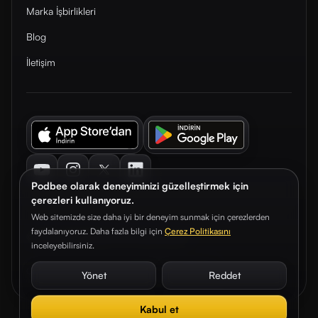
Marka İşbirlikleri
Blog
İletişim
Youtube
Instagram
Twitter
LinkedIn
Podbee olarak deneyiminizi güzelleştirmek için
çerezleri kullanıyoruz.
Web sitemizde size daha iyi bir deneyim sunmak için çerezlerden
faydalanıyoruz. Daha fazla bilgi için
Çerez Politikasını
© 2026. Podbee Media. Tüm hakları saklıdır.
inceleyebilirsiniz.
Çerez Tercihleri
Aydınlatma Metni
Gizlilik Sözleşmesi
Yönet
Reddet
Kabul et