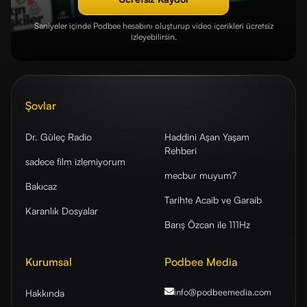
Saniyeler içinde Podbee hesabını oluşturup video içerikleri ücretsiz
izleyebilirsin.
Şovlar
Dr. Güleç Radio
Haddini Aşan Yaşam
Rehberi
sadece film izlemiyorum
mecbur muyum?
Bakıcaz
Tarihte Acaib ve Garaib
Karanlık Dosyalar
Barış Özcan ile 111Hz
Kurumsal
Podbee Media
info@podbeemedia
.com
Hakkında