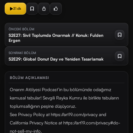
31 dk
ÖNCEKİ BÖLÜM
S2E27: Sivil Toplumda Onarmak // Konuk: Fulden
Ergen
SONRAKİ BÖLÜM
S2E29: Global Donut Day ve Yeniden Tasarlamak
BÖLÜM AÇIKLAMASI
Onarım Atölyesi Podcast’in bu bölümünde odağımız
kamusal tabular! Sevgili Rayka Kumru ile birlikte tabuların
toplumsallığının peşine düşüyoruz.
See Privacy Policy at https://art19.com/privacy and
California Privacy Notice at https://art19.com/privacy#do-
not-sell-my-info.