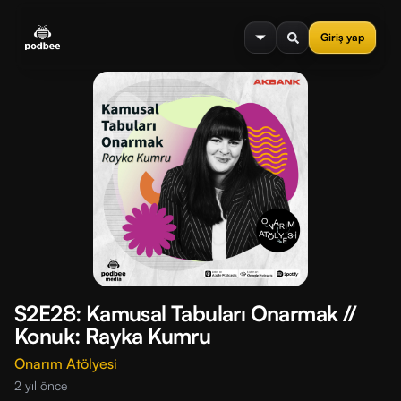
se menu
Giriş yap
S2E28: Kamusal Tabuları Onarmak //
Konuk: Rayka Kumru
Onarım Atölyesi
2 yıl önce