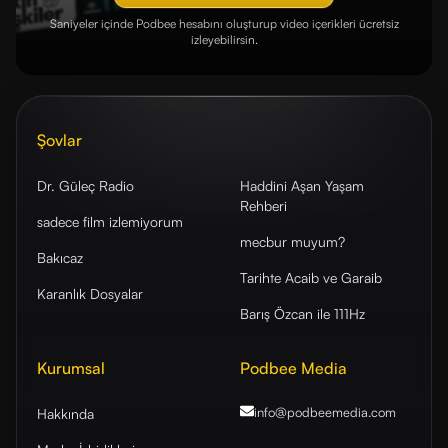
Saniyeler içinde Podbee hesabını oluşturup video içerikleri ücretsiz
izleyebilirsin.
Şovlar
Dr. Güleç Radio
Haddini Aşan Yaşam
Rehberi
sadece film izlemiyorum
mecbur muyum?
Bakıcaz
Tarihte Acaib ve Garaib
Karanlık Dosyalar
Barış Özcan ile 111Hz
Kurumsal
Podbee Media
info@podbeemedia
.com
Hakkında