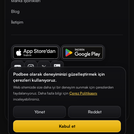
Marka İşbirlikleri
Blog
İletişim
Youtube
Instagram
Twitter
LinkedIn
Podbee olarak deneyiminizi güzelleştirmek için
çerezleri kullanıyoruz.
Web sitemizde size daha iyi bir deneyim sunmak için çerezlerden
faydalanıyoruz. Daha fazla bilgi için
Çerez Politikasını
© 2026. Podbee Media. Tüm hakları saklıdır.
inceleyebilirsiniz.
Çerez Tercihleri
Aydınlatma Metni
Gizlilik Sözleşmesi
Yönet
Reddet
Kabul et