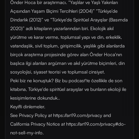
Önder Hoca bir araştırmacı. “Yaşlılar ve Yaşlı Yakınları
Açısından Yaşam Biçimi Tercihleri (2004)” “Türkiye’de
Dindarlık (2012)” ve “Türkiye’de Spiritüel Arayışlar (Basımda
2020)” adlı kitapların yazarlarından biri. Ekolojik akıl
yürütme ve karar verme, toplumsal yapı ve din, erkeklik,
vatandaşlık, sivil toplum, girişimcilik, yaşlılık gibi alanlarda
birçok araştırma projesinde görev alan Önder Hoca'nın
başlıca ilgi alanları argüman ve akıl yürütme biçimleri, din
sosyolojisi, siyaset teorisi ve toplumsal cinsiyet.
Peki biz ne konuştuk? Biz bu podcast'te özellikle de son
kitabına, Türkiye'de spiritüel arayışlar ve bunların ekoloji ile
kesişimlerine dokunduk..
Keyifli dinlemeler.
See Privacy Policy at https://art19.com/privacy and
California Privacy Notice at https://art19.com/privacy#do-
not-sell-my-info.