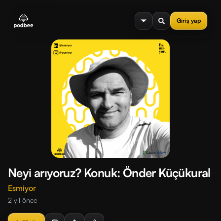
se menu
Giriş yap
Neyi arıyoruz? Konuk: Önder Küçükural
Esmiyor
2 yıl önce