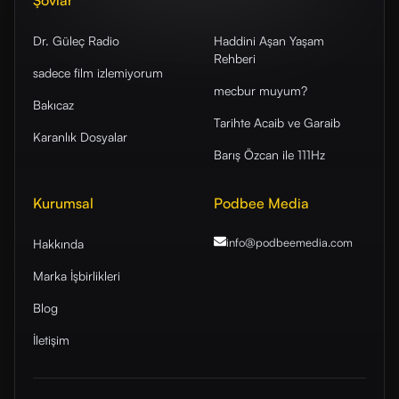
Şovlar
Dr. Güleç Radio
Haddini Aşan Yaşam
Rehberi
sadece film izlemiyorum
mecbur muyum?
Bakıcaz
Tarihte Acaib ve Garaib
Karanlık Dosyalar
Barış Özcan ile 111Hz
Kurumsal
Podbee Media
info@podbeemedia
.com
Hakkında
Marka İşbirlikleri
Blog
İletişim