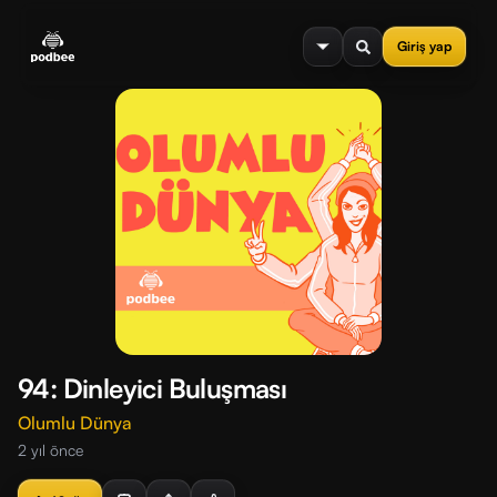
se menu
Giriş yap
94: Dinleyici Buluşması
Olumlu Dünya
2 yıl önce