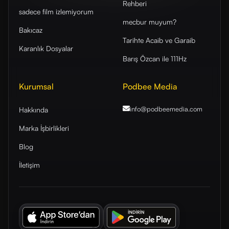
Rehberi
sadece film izlemiyorum
mecbur muyum?
Bakıcaz
Tarihte Acaib ve Garaib
Karanlık Dosyalar
Barış Özcan ile 111Hz
Kurumsal
Podbee Media
info@podbeemedia
.com
Hakkında
Marka İşbirlikleri
Blog
İletişim