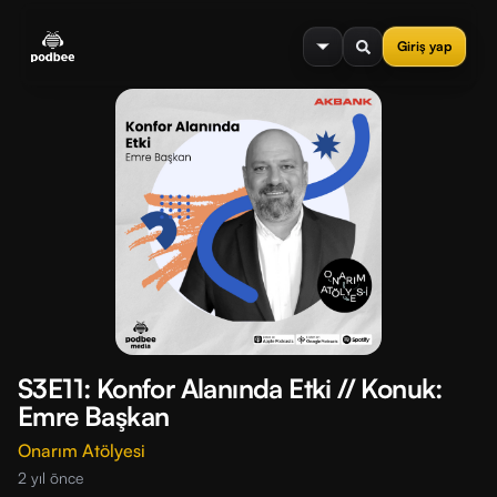
se menu
Giriş yap
S3E11: Konfor Alanında Etki // Konuk:
Emre Başkan
Onarım Atölyesi
2 yıl önce