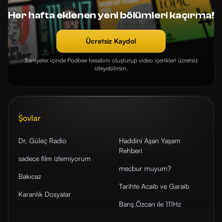
Her hafta eklenen yeni bölümleri kaçırma!
Ücretsiz Kaydol
Saniyeler içinde Podbee hesabını oluşturup video içerikleri ücretsiz
izleyebilirsin.
Şovlar
Dr. Güleç Radio
Haddini Aşan Yaşam
Rehberi
sadece film izlemiyorum
mecbur muyum?
Bakıcaz
Tarihte Acaib ve Garaib
Karanlık Dosyalar
Barış Özcan ile 111Hz