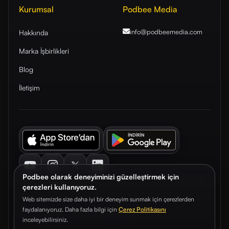
Kurumsal
Podbee Media
info@podbeemedia
.com
Hakkında
Marka İşbirlikleri
Blog
İletişim
Youtube
Instagram
Twitter
LinkedIn
Podbee olarak deneyiminizi güzelleştirmek için
çerezleri kullanıyoruz.
Web sitemizde size daha iyi bir deneyim sunmak için çerezlerden
faydalanıyoruz. Daha fazla bilgi için
Çerez Politikasını
© 2026. Podbee Media. Tüm hakları saklıdır.
inceleyebilirsiniz.