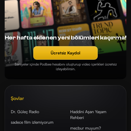
Her hafta eklenen yeni bölümleri kaçırma!
Ücretsiz Kaydol
Saniyeler içinde Podbee hesabını oluşturup video içerikleri ücretsiz
izleyebilirsin.
Şovlar
Dr. Güleç Radio
Haddini Aşan Yaşam
Rehberi
sadece film izlemiyorum
mecbur muyum?