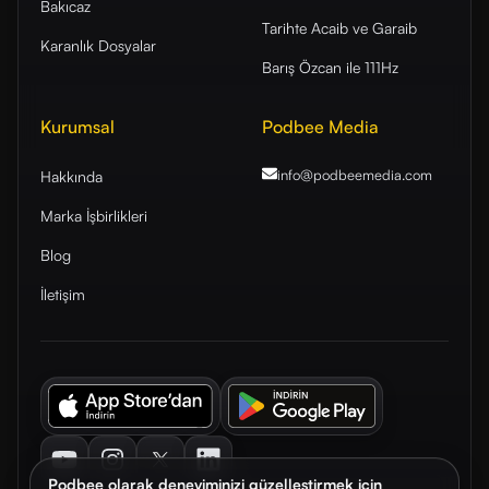
Bakıcaz
Tarihte Acaib ve Garaib
Karanlık Dosyalar
Barış Özcan ile 111Hz
Kurumsal
Podbee Media
info@podbeemedia
.com
Hakkında
Marka İşbirlikleri
Blog
İletişim
Youtube
Instagram
Twitter
LinkedIn
Podbee olarak deneyiminizi güzelleştirmek için