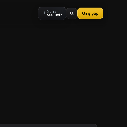
Ücretsiz
Giriş yap
App'i İndir