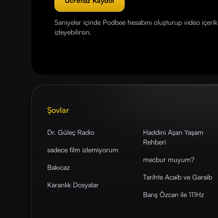
Ücretsiz Kaydol
Saniyeler içinde Podbee hesabını oluşturup video içerikl
izleyebilirsin.
Şovlar
Dr. Güleç Radio
Haddini Aşan Yaşam
Rehberi
sadece film izlemiyorum
mecbur muyum?
Bakıcaz
Tarihte Acaib ve Garaib
Karanlık Dosyalar
Barış Özcan ile 111Hz