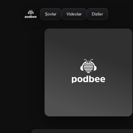
se menu
Şovlar
Videolar
Diziler