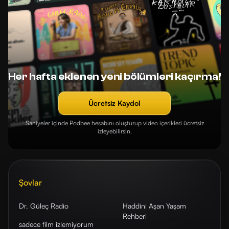
Her hafta eklenen yeni bölümleri kaçırma!
Ücretsiz Kaydol
Saniyeler içinde Podbee hesabını oluşturup video içerikleri ücretsiz
izleyebilirsin.
Şovlar
Dr. Güleç Radio
Haddini Aşan Yaşam
Rehberi
sadece film izlemiyorum