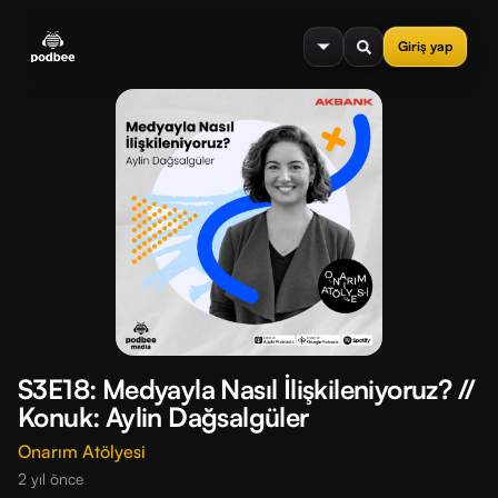
se menu
Giriş yap
S3E18: Medyayla Nasıl İlişkileniyoruz? //
Konuk: Aylin Dağsalgüler
Onarım Atölyesi
2 yıl önce