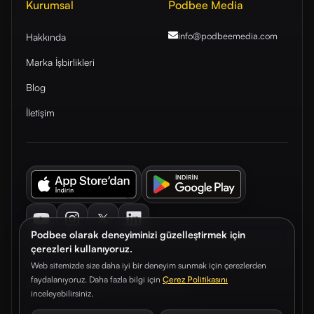
Kurumsal
Podbee Media
info@podbeemedia
.com
Hakkında
Marka İşbirlikleri
Blog
İletişim
Youtube
Instagram
Twitter
LinkedIn
Podbee olarak deneyiminizi güzelleştirmek için
çerezleri kullanıyoruz.
Web sitemizde size daha iyi bir deneyim sunmak için çerezlerden
faydalanıyoruz. Daha fazla bilgi için
Çerez Politikasını
© 2026. Podbee Media. Tüm hakları saklıdır.
inceleyebilirsiniz.