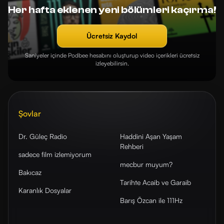
Her hafta eklenen yeni bölümleri kaçırma!
Ücretsiz Kaydol
Saniyeler içinde Podbee hesabını oluşturup video içerikleri ücretsiz
izleyebilirsin.
Şovlar
Dr. Güleç Radio
Haddini Aşan Yaşam
Rehberi
sadece film izlemiyorum
mecbur muyum?
Bakıcaz
Tarihte Acaib ve Garaib
Karanlık Dosyalar
Barış Özcan ile 111Hz