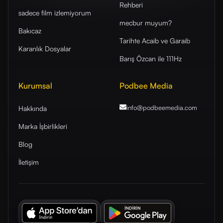
Rehberi
sadece film izlemiyorum
mecbur muyum?
Bakıcaz
Tarihte Acaib ve Garaib
Karanlık Dosyalar
Barış Özcan ile 111Hz
Kurumsal
Podbee Media
info@podbeemedia
.com
Hakkında
Marka İşbirlikleri
Blog
İletişim