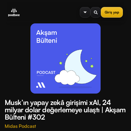
se menu
Giriş yap
Musk’ın yapay zekâ girişimi xAI, 24
milyar dolar değerlemeye ulaştı | Akşam
Bülteni #302
Midas Podcast