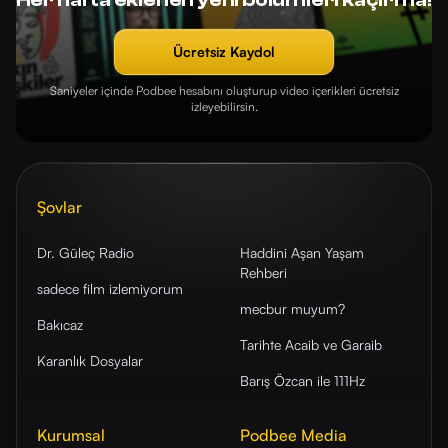
Ücretsiz Kaydol
Saniyeler içinde Podbee hesabını oluşturup video içerikleri ücretsiz
izleyebilirsin.
Şovlar
Dr. Güleç Radio
Haddini Aşan Yaşam
Rehberi
sadece film izlemiyorum
mecbur muyum?
Bakıcaz
Tarihte Acaib ve Garaib
Karanlık Dosyalar
Barış Özcan ile 111Hz
Kurumsal
Podbee Media