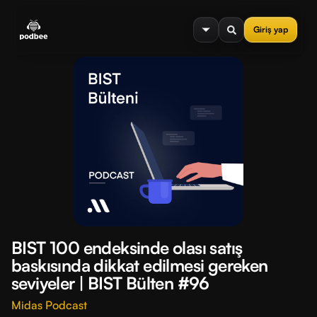
se menu
Giriş yap
BIST 100 endeksinde olası satış
baskısında dikkat edilmesi gereken
seviyeler | BIST Bülten #96
Midas Podcast