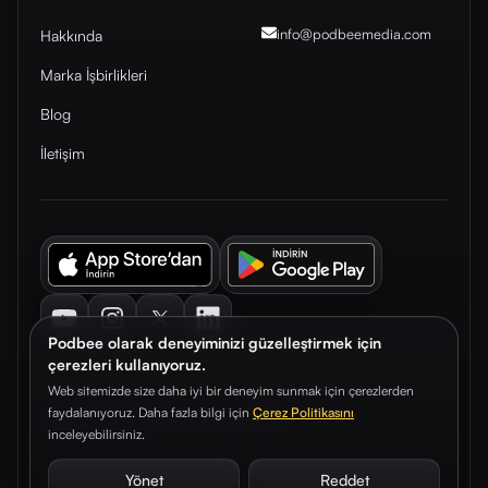
info@podbeemedia
.com
Hakkında
Marka İşbirlikleri
Blog
İletişim
Youtube
Instagram
Twitter
LinkedIn
Podbee olarak deneyiminizi güzelleştirmek için
çerezleri kullanıyoruz.
Web sitemizde size daha iyi bir deneyim sunmak için çerezlerden
faydalanıyoruz. Daha fazla bilgi için
Çerez Politikasını
© 2026. Podbee Media. Tüm hakları saklıdır.
inceleyebilirsiniz.
Çerez Tercihleri
Aydınlatma Metni
Gizlilik Sözleşmesi
Yönet
Reddet