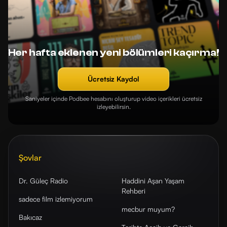
Her hafta eklenen yeni bölümleri kaçırma!
Ücretsiz Kaydol
Saniyeler içinde Podbee hesabını oluşturup video içerikleri ücretsiz
izleyebilirsin.
Şovlar
Dr. Güleç Radio
Haddini Aşan Yaşam
Rehberi
sadece film izlemiyorum
mecbur muyum?
Bakıcaz