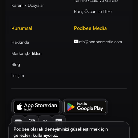
Tarihte Acaib ve Garaib
Karanlık Dosyalar
Barış Özcan ile 111Hz
Kurumsal
Podbee Media
info@podbeemedia
.com
Hakkında
Marka İşbirlikleri
Blog
İletişim
Youtube
Instagram
Twitter
LinkedIn
Podbee olarak deneyiminizi güzelleştirmek için
çerezleri kullanıyoruz.