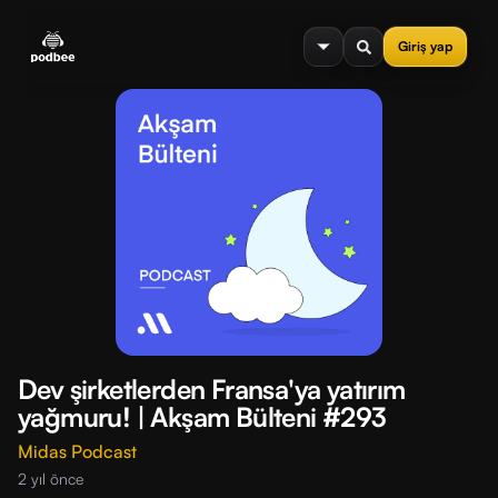
se menu
Giriş yap
Dev şirketlerden Fransa'ya yatırım
yağmuru! | Akşam Bülteni #293
Midas Podcast
2 yıl önce