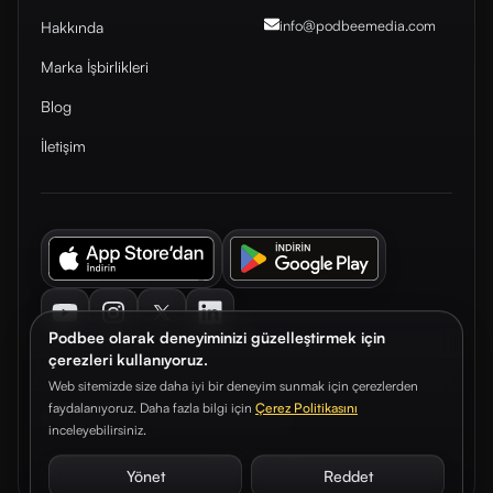
info@podbeemedia
.com
Hakkında
Marka İşbirlikleri
Blog
İletişim
Youtube
Instagram
Twitter
LinkedIn
Podbee olarak deneyiminizi güzelleştirmek için
çerezleri kullanıyoruz.
Web sitemizde size daha iyi bir deneyim sunmak için çerezlerden
faydalanıyoruz. Daha fazla bilgi için
Çerez Politikasını
© 2026. Podbee Media. Tüm hakları saklıdır.
inceleyebilirsiniz.
Çerez Tercihleri
Aydınlatma Metni
Gizlilik Sözleşmesi
Yönet
Reddet