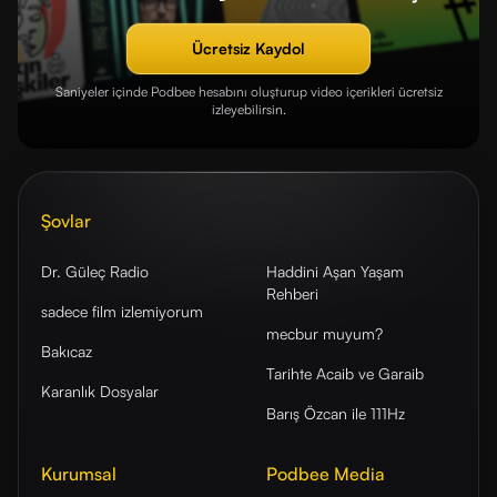
Ücretsiz Kaydol
Saniyeler içinde Podbee hesabını oluşturup video içerikleri ücretsiz
izleyebilirsin.
Şovlar
Dr. Güleç Radio
Haddini Aşan Yaşam
Rehberi
sadece film izlemiyorum
mecbur muyum?
Bakıcaz
Tarihte Acaib ve Garaib
Karanlık Dosyalar
Barış Özcan ile 111Hz
Kurumsal
Podbee Media