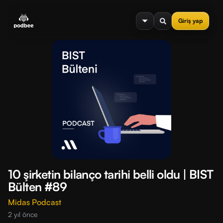
se menu
Giriş yap
10 şirketin bilanço tarihi belli oldu | BIST
Bülten #89
Midas Podcast
2 yıl önce