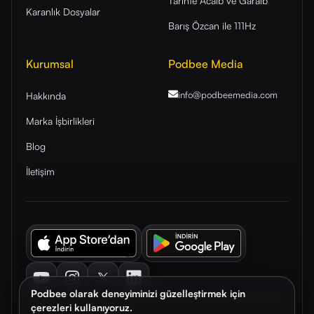
Tarihte Acaib ve Garaib
Karanlık Dosyalar
Barış Özcan ile 111Hz
Kurumsal
Podbee Media
info@podbeemedia
.com
Hakkında
Marka İşbirlikleri
Blog
İletişim
Youtube
Instagram
Twitter
LinkedIn
Podbee olarak deneyiminizi güzelleştirmek için
çerezleri kullanıyoruz.