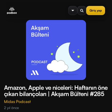
se menu
Giriş yap
Amazon, Apple ve niceleri: Haftanın öne
çıkan bilançoları | Akşam Bülteni #285
Midas Podcast
2 yıl önce