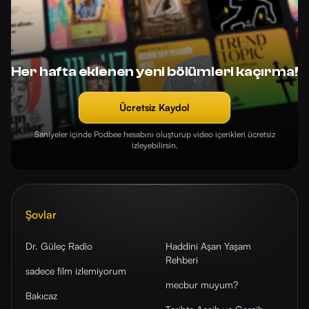
Her hafta eklenen yeni bölümleri kaçırma!
Ücretsiz Kaydol
Saniyeler içinde Podbee hesabını oluşturup video içerikleri ücretsiz
izleyebilirsin.
Şovlar
Dr. Güleç Radio
Haddini Aşan Yaşam
Rehberi
sadece film izlemiyorum
mecbur muyum?
Bakıcaz