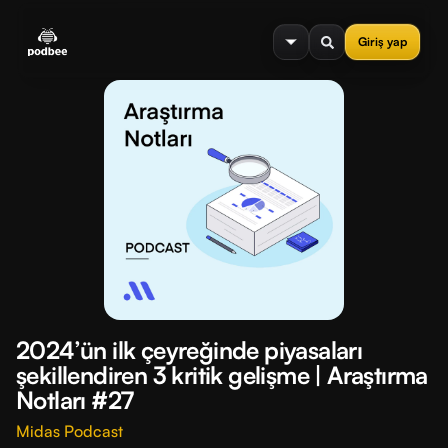
se menu
Giriş yap
2024’ün ilk çeyreğinde piyasaları
şekillendiren 3 kritik gelişme | Araştırma
Notları #27
Midas Podcast