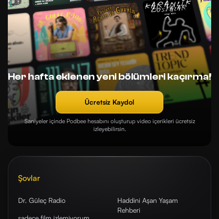
Her hafta eklenen yeni bölümleri kaçırma!
Ücretsiz Kaydol
Saniyeler içinde Podbee hesabını oluşturup video içerikleri ücretsiz
izleyebilirsin.
Şovlar
Dr. Güleç Radio
Haddini Aşan Yaşam
Rehberi
sadece film izlemiyorum