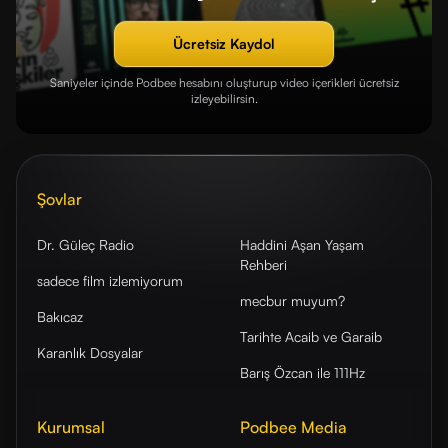
Ücretsiz Kaydol
Saniyeler içinde Podbee hesabını oluşturup video içerikleri ücretsiz
izleyebilirsin.
Şovlar
Dr. Güleç Radio
Haddini Aşan Yaşam
Rehberi
sadece film izlemiyorum
mecbur muyum?
Bakıcaz
Tarihte Acaib ve Garaib
Karanlık Dosyalar
Barış Özcan ile 111Hz
Kurumsal
Podbee Media