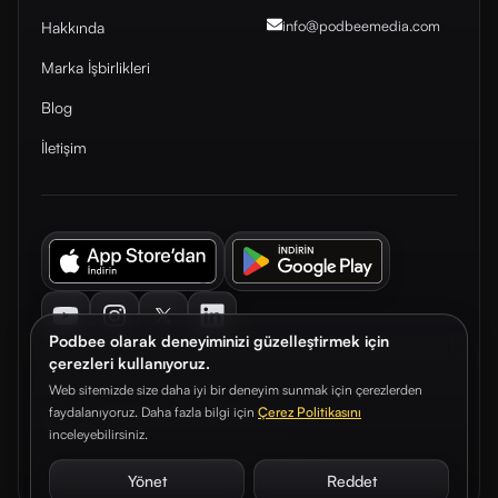
info@podbeemedia
.com
Hakkında
Marka İşbirlikleri
Blog
İletişim
Youtube
Instagram
Twitter
LinkedIn
Podbee olarak deneyiminizi güzelleştirmek için
çerezleri kullanıyoruz.
Web sitemizde size daha iyi bir deneyim sunmak için çerezlerden
faydalanıyoruz. Daha fazla bilgi için
Çerez Politikasını
© 2026. Podbee Media. Tüm hakları saklıdır.
inceleyebilirsiniz.
Çerez Tercihleri
Aydınlatma Metni
Gizlilik Sözleşmesi
Yönet
Reddet