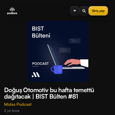
se menu
Giriş yap
Doğuş Otomotiv bu hafta temettü
dağıtacak | BIST Bülten #81
Midas Podcast
2 yıl önce