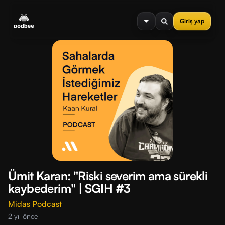
se menu
Giriş yap
Ümit Karan: "Riski severim ama sürekli
kaybederim" | SGIH #3
Midas Podcast
2 yıl önce