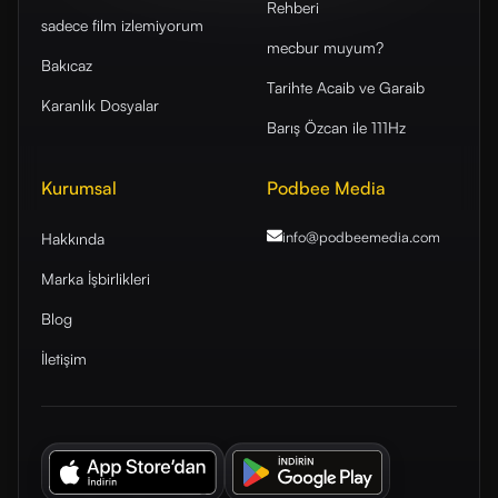
Rehberi
sadece film izlemiyorum
mecbur muyum?
Bakıcaz
Tarihte Acaib ve Garaib
Karanlık Dosyalar
Barış Özcan ile 111Hz
Kurumsal
Podbee Media
info@podbeemedia
.com
Hakkında
Marka İşbirlikleri
Blog
İletişim