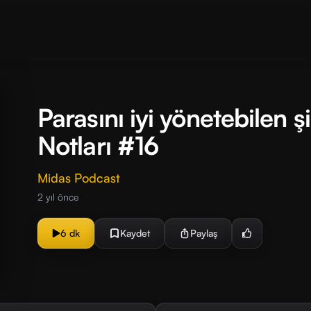
Parasını iyi yönetebilen ş
Notları #16
Midas Podcast
2 yıl önce
6 dk
Kaydet
Paylaş