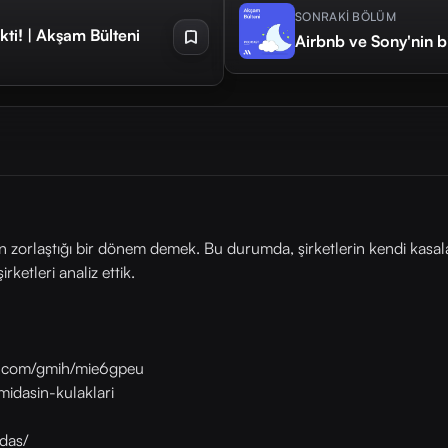
SONRAKİ BÖLÜM
ti! | Akşam Bülteni
Airbnb ve Sony'nin b
anın zorlaştığı bir dönem demek. Bu durumda, şirketlerin kendi kas
rketleri analiz ettik.
as.com/gmih/mie6gpeu
midasin-kulaklari
das/