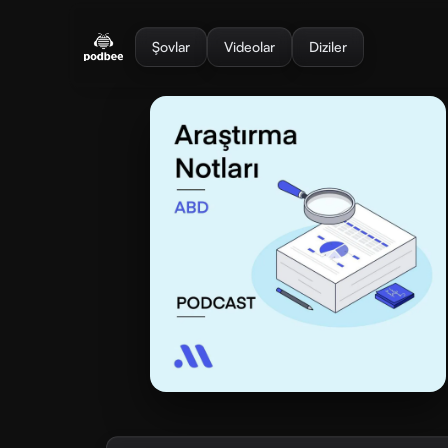
se menu
Şovlar
Videolar
Diziler