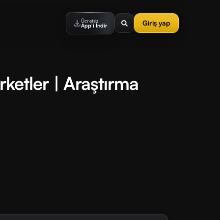
Ücretsiz
Giriş yap
App'i İndir
irketler | Araştırma