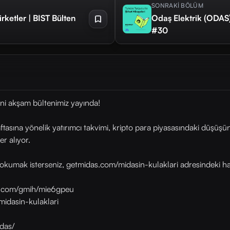
SONRAKİ BÖLÜM
şirketler | BIST Bülten
Odaş Elektrik (ODAS) 
#30
ni akşam bültenimiz yayında!
ına yönelik yatırımcı takvimi, kripto para piyasasındaki düşüşün 
r alıyor.
okumak isterseniz, getmidas.com/midasin-kulaklari adresindeki habe
as.com/gmih/mie6gpeu
midasin-kulaklari
das/