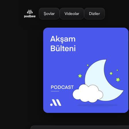
se menu
Şovlar
Videolar
Diziler