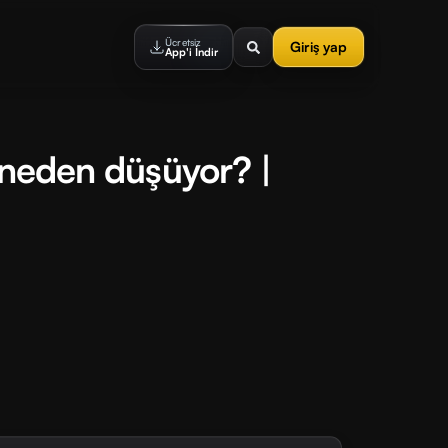
Ücretsiz
Giriş yap
App'i İndir
r neden düşüyor? |