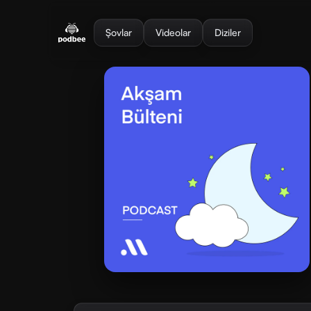
se menu
Şovlar
Videolar
Diziler