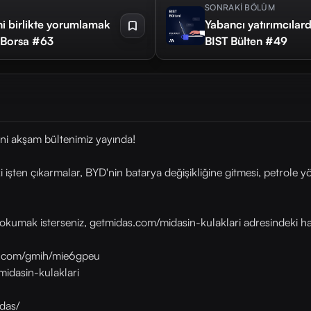
SONRAKİ BÖLÜM
ni birlikte yorumlamak
Yabancı yatırımcılard
e Borsa #63
BIST Bülten #49
ni akşam bültenimiz yayında!
şten çıkarmalar, BYD'nin batarya değişikliğine gitmesi, petrole 
okumak isterseniz, getmidas.com/midasin-kulaklari adresindeki habe
as.com/gmih/mie6gpeu
midasin-kulaklari
das/