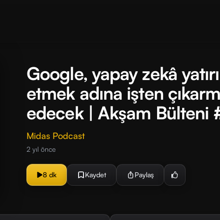
Google, yapay zekâ yatı
etmek adına işten çıkar
edecek | Akşam Bülteni 
Midas Podcast
2 yıl önce
8 dk
Kaydet
Paylaş