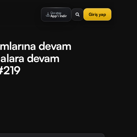
Ücretsiz
Giriş yap
App'i İndir
rımlarına devam
malara devam
#219