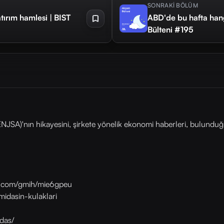
SONRAKİ BÖLÜM
tırım hamlesi | BIST
ABD'de bu hafta hang
Bülteni #195
NJSA)'nın hikayesini, şirkete yönelik ekonomi haberleri, bulunduğ
as.com/gmih/mie6gpeu
midasin-kulaklari
das/