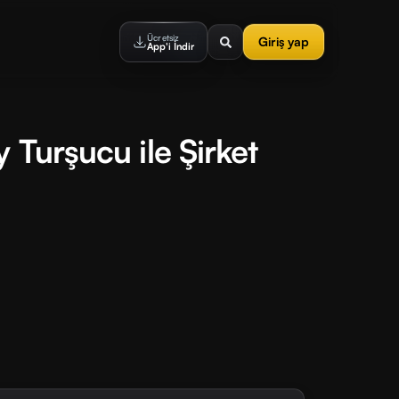
Ücretsiz
Giriş yap
App'i İndir
 Turşucu ile Şirket