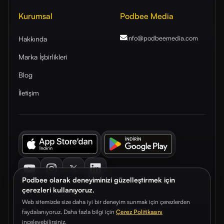
Kurumsal
Podbee Media
info@podbeemedia
.com
Hakkında
Marka İşbirlikleri
Blog
İletişim
Youtube
Instagram
Twitter
LinkedIn
Podbee olarak deneyiminizi güzelleştirmek için
çerezleri kullanıyoruz.
Web sitemizde size daha iyi bir deneyim sunmak için çerezlerden
faydalanıyoruz. Daha fazla bilgi için
Çerez Politikasını
© 2026. Podbee Media. Tüm hakları saklıdır.
inceleyebilirsiniz.