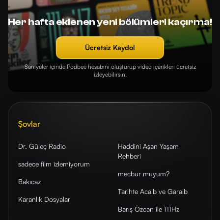
Her hafta eklenen yeni bölümleri kaçırma!
Ücretsiz Kaydol
Saniyeler içinde Podbee hesabını oluşturup video içerikleri ücretsiz
izleyebilirsin.
Şovlar
Dr. Güleç Radio
Haddini Aşan Yaşam
Rehberi
sadece film izlemiyorum
mecbur muyum?
Bakıcaz
Tarihte Acaib ve Garaib
Karanlık Dosyalar
Barış Özcan ile 111Hz