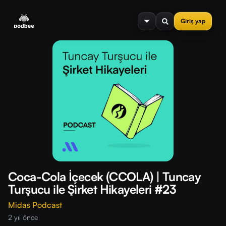
se menu
Giriş yap
Coca-Cola İçecek (CCOLA) | Tuncay
Turşucu ile Şirket Hikayeleri #23
Midas Podcast
2 yıl önce