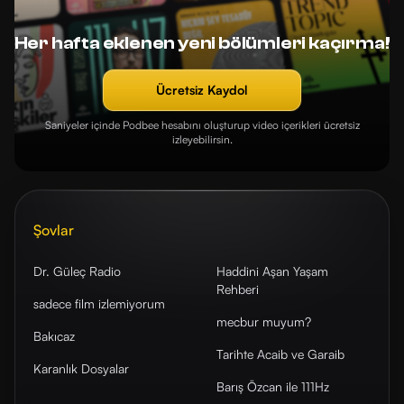
Her hafta eklenen yeni bölümleri kaçırma!
Ücretsiz Kaydol
Saniyeler içinde Podbee hesabını oluşturup video içerikleri ücretsiz
izleyebilirsin.
Şovlar
Dr. Güleç Radio
Haddini Aşan Yaşam
Rehberi
sadece film izlemiyorum
mecbur muyum?
Bakıcaz
Tarihte Acaib ve Garaib
Karanlık Dosyalar
Barış Özcan ile 111Hz