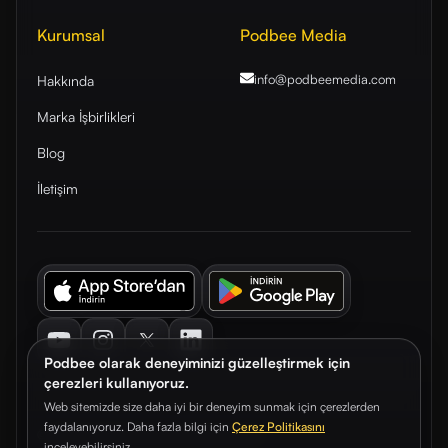
Kurumsal
Podbee Media
info@podbeemedia
.com
Hakkında
Marka İşbirlikleri
Blog
İletişim
Youtube
Instagram
Twitter
LinkedIn
Podbee olarak deneyiminizi güzelleştirmek için
çerezleri kullanıyoruz.
Web sitemizde size daha iyi bir deneyim sunmak için çerezlerden
faydalanıyoruz. Daha fazla bilgi için
Çerez Politikasını
© 2026. Podbee Media. Tüm hakları saklıdır.
inceleyebilirsiniz.