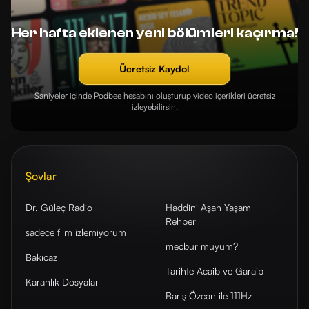
Her hafta eklenen yeni bölümleri kaçırma!
Ücretsiz Kaydol
Saniyeler içinde Podbee hesabını oluşturup video içerikleri ücretsiz
izleyebilirsin.
Şovlar
Dr. Güleç Radio
Haddini Aşan Yaşam
Rehberi
sadece film izlemiyorum
mecbur muyum?
Bakıcaz
Tarihte Acaib ve Garaib
Karanlık Dosyalar
Barış Özcan ile 111Hz