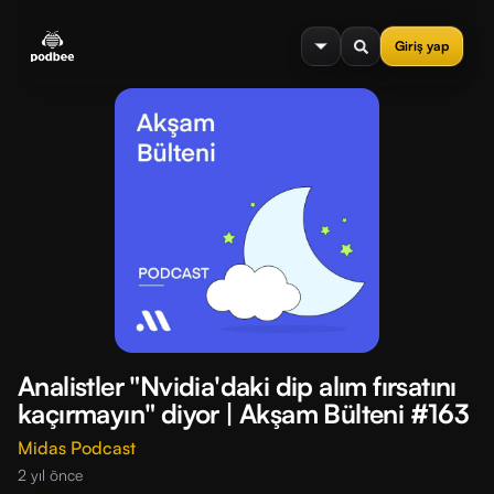
se menu
Giriş yap
Analistler "Nvidia'daki dip alım fırsatını
kaçırmayın" diyor | Akşam Bülteni #163
Midas Podcast
2 yıl önce