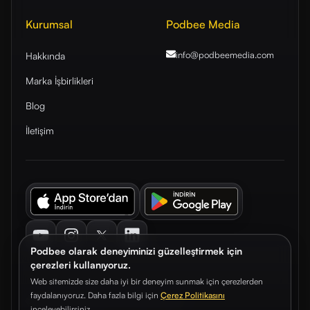
Kurumsal
Podbee Media
info@podbeemedia
.com
Hakkında
Marka İşbirlikleri
Blog
İletişim
Youtube
Instagram
Twitter
LinkedIn
Podbee olarak deneyiminizi güzelleştirmek için
çerezleri kullanıyoruz.
Web sitemizde size daha iyi bir deneyim sunmak için çerezlerden
faydalanıyoruz. Daha fazla bilgi için
Çerez Politikasını
© 2026. Podbee Media. Tüm hakları saklıdır.
inceleyebilirsiniz.