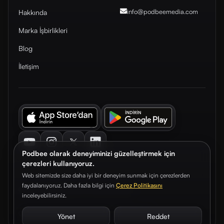
info@podbeemedia
.com
Hakkında
Marka İşbirlikleri
Blog
İletişim
Youtube
Instagram
Twitter
LinkedIn
Podbee olarak deneyiminizi güzelleştirmek için
çerezleri kullanıyoruz.
Web sitemizde size daha iyi bir deneyim sunmak için çerezlerden
faydalanıyoruz. Daha fazla bilgi için
Çerez Politikasını
© 2026. Podbee Media. Tüm hakları saklıdır.
inceleyebilirsiniz.
Çerez Tercihleri
Aydınlatma Metni
Gizlilik Sözleşmesi
Yönet
Reddet