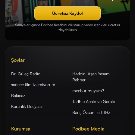
Ücretsiz Kaydol
Saniyeler içinde Podbee hesabını oluşturup video içerikleri ücretsiz
izleyebilirsin.
Şovlar
Dr. Güleç Radio
Haddini Aşan Yaşam
Rehberi
sadece film izlemiyorum
mecbur muyum?
Bakıcaz
Tarihte Acaib ve Garaib
Karanlık Dosyalar
Barış Özcan ile 111Hz
Kurumsal
Podbee Media