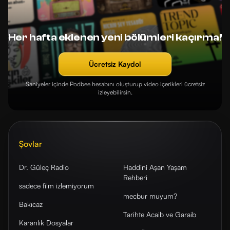
Her hafta eklenen yeni bölümleri kaçırma!
Ücretsiz Kaydol
Saniyeler içinde Podbee hesabını oluşturup video içerikleri ücretsiz
izleyebilirsin.
Şovlar
Dr. Güleç Radio
Haddini Aşan Yaşam
Rehberi
sadece film izlemiyorum
mecbur muyum?
Bakıcaz
Tarihte Acaib ve Garaib
Karanlık Dosyalar