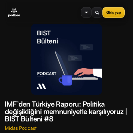
se menu
Giriş yap
IMF’den Türkiye Raporu: Politika
değişikliğini memnuniyetle karşılıyoruz |
BIST Bülteni #8
Midas Podcast