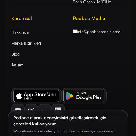
Barış Özcan ile 111Hz
Kurumsal
Podbee Media
info@podbeemedia
.com
Hakkında
Marka İşbirlikleri
Blog
İletişim
Youtube
Instagram
Twitter
LinkedIn
Podbee olarak deneyiminizi güzelleştirmek için
çerezleri kullanıyoruz.
Web sitemizde size daha iyi bir deneyim sunmak için çerezlerden