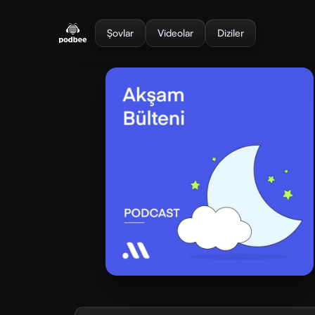
se menu
Şovlar
Videolar
Diziler