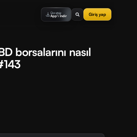
Ücretsiz
Giriş yap
App'i İndir
 borsalarını nasıl
 #143