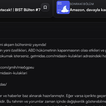
SONRAKİ BÖLÜM
tacak! | BIST Bülten #7
Amazon, davayla karş
ni akşam bültenimiz yayında!
ni özellikleri, ABD hükümetinin kapanmasının olası etkileri ve pi
okumak isterseniz, getmidas.com/midasin-kulaklari adresindeki habe
as.com/gmih/mie6gpeu
midasin-kulaklari
das/
ler ve haberler baz alınarak hazırlanmıştır. Eğer varsa içerikte geçe
rlidir. Bu tahmin ve yorumlar zaman içinde değişkenlik gösterebilm