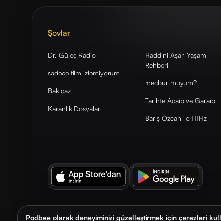
Şovlar
Dr. Güleç Radio
Haddini Aşan Yaşam
Rehberi
sadece film izlemiyorum
mecbur muyum?
Bakıcaz
Tarihte Acaib ve Garaib
Karanlık Dosyalar
Barış Özcan ile 111Hz
Podbee olarak deneyiminizi güzelleştirmek için çerezleri kul