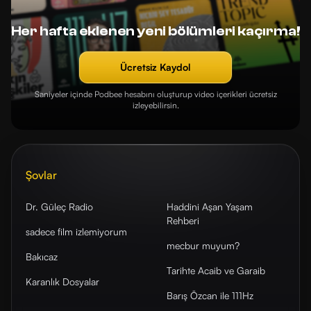
Her hafta eklenen yeni bölümleri kaçırma!
Ücretsiz Kaydol
Saniyeler içinde Podbee hesabını oluşturup video içerikleri ücretsiz
izleyebilirsin.
Şovlar
Dr. Güleç Radio
Haddini Aşan Yaşam
Rehberi
sadece film izlemiyorum
mecbur muyum?
Bakıcaz
Tarihte Acaib ve Garaib
Karanlık Dosyalar
Barış Özcan ile 111Hz