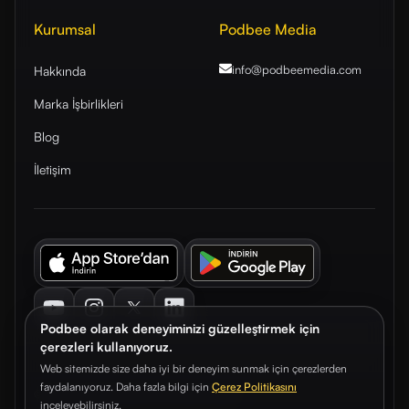
Kurumsal
Podbee Media
info@podbeemedia
.com
Hakkında
Marka İşbirlikleri
Blog
İletişim
Youtube
Instagram
Twitter
LinkedIn
Podbee olarak deneyiminizi güzelleştirmek için
çerezleri kullanıyoruz.
Web sitemizde size daha iyi bir deneyim sunmak için çerezlerden
faydalanıyoruz. Daha fazla bilgi için
Çerez Politikasını
© 2026. Podbee Media. Tüm hakları saklıdır.
inceleyebilirsiniz.