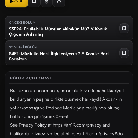
25 dk
ÖNCEKİ BÖLÜM
S3E24: Erişilebilir Müzeler Mümkün Mü? // Konuk:
Çiğdem Aslantaş
SONRAKİ BÖLÜM
S4E1: Müzik ile Nasıl İlişkileniyoruz? // Konuk: Beril
Sarıaltun
BÖLÜM AÇIKLAMASI
Bu sezon da onarmanın, meselelerin ve daha hakkaniyetli
bir dünyanın peşine birlikte düşmek harikaydı! Akbank’ın
yol arkadaşlığı ve Podbee Media yapımcılığında birkaç
hafta sonra görüşmek üzere!
See Privacy Policy at https://art19.com/privacy and
California Privacy Notice at https://art19.com/privacy#do-