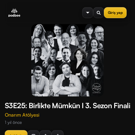
se menu
Giriş yap
S3E25: Birlikte Mümkün I 3. Sezon Finali
Onarım Atölyesi
1 yıl önce