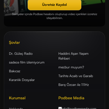
Ücretsiz Kaydol
Saniyeler içinde Podbee hesabını oluşturup video içerikleri ücretsiz
izleyebilirsin.
Şovlar
Dr. Güleç Radio
Haddini Aşan Yaşam
Rehberi
sadece film izlemiyorum
mecbur muyum?
Bakıcaz
Tarihte Acaib ve Garaib
Karanlık Dosyalar
Barış Özcan ile 111Hz
Kurumsal
Podbee Media
info@podbeemedia
.com
Hakkında