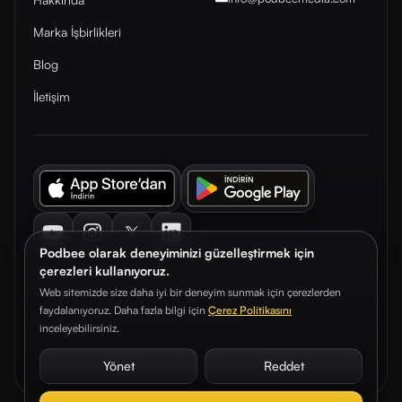
Marka İşbirlikleri
Blog
İletişim
Youtube
Instagram
Twitter
LinkedIn
Podbee olarak deneyiminizi güzelleştirmek için
çerezleri kullanıyoruz.
Web sitemizde size daha iyi bir deneyim sunmak için çerezlerden
faydalanıyoruz. Daha fazla bilgi için
Çerez Politikasını
© 2026. Podbee Media. Tüm hakları saklıdır.
inceleyebilirsiniz.
Çerez Tercihleri
Aydınlatma Metni
Gizlilik Sözleşmesi
Yönet
Reddet